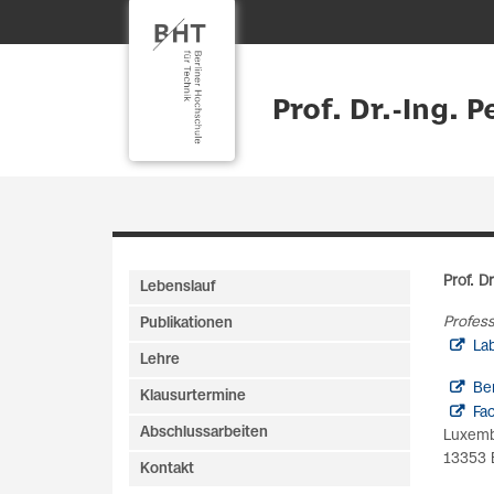
Prof. Dr.-Ing. 
Prof. D
Lebenslauf
Profes
Publikationen
Lab
Lehre
Be
Klausurtermine
Fa
Abschlussarbeiten
Luxemb
13353 
Kontakt