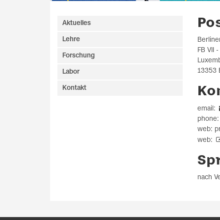
Po
Aktuelles
Lehre
Berline
FB VII 
Forschung
Luxemb
13353 
Labor
Kontakt
Ko
email:
phone:
web: pr
web:
Sp
nach V