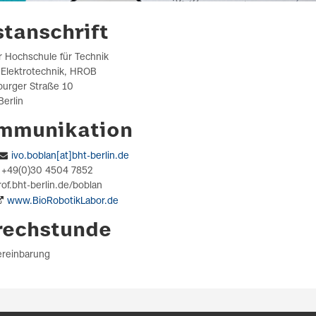
stanschrift
r Hochschule für Technik
- Elektrotechnik, HROB
urger Straße 10
Berlin
mmunikation
ivo.boblan[at]bht-berlin.de
 +49(0)30 4504 7852
of.bht-berlin.de/boblan
www.BioRobotikLabor.de
rechstunde
ereinbarung