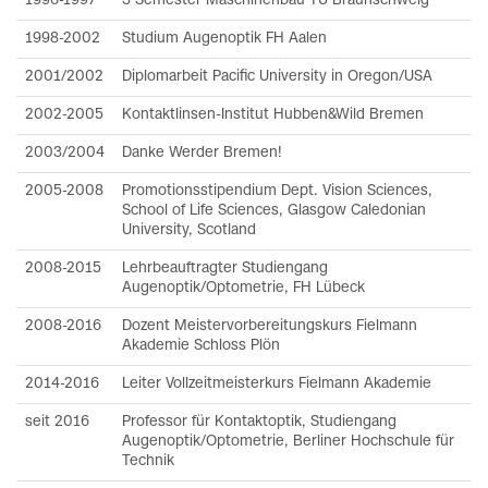
1996-1997
3 Semester Maschinenbau TU Braunschweig
1998-2002
Studium Augenoptik FH Aalen
2001/2002
Diplomarbeit Pacific University in Oregon/USA
2002-2005
Kontaktlinsen-Institut Hubben&Wild Bremen
2003/2004
Danke Werder Bremen!
2005-2008
Promotionsstipendium Dept. Vision Sciences,
School of Life Sciences, Glasgow Caledonian
University, Scotland
2008-2015
Lehrbeauftragter Studiengang
Augenoptik/Optometrie, FH Lübeck
2008-2016
Dozent Meistervorbereitungskurs Fielmann
Akademie Schloss Plön
2014-2016
Leiter Vollzeitmeisterkurs Fielmann Akademie
seit 2016
Professor für Kontaktoptik, Studiengang
Augenoptik/Optometrie, Berliner Hochschule für
Technik