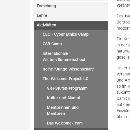
Verant
Forschung
Lehre
Das
We
Beitrag
Aktivitäten
modern
CEC - Cyber Ethics Camp
Die Ke
CSR Camp
in der
naturw
Internationale
gesell
Winter-/Summerschool
Unser 
Reihe "Junge Wissenschaft"
Veranst
The Welcome Project 1.0
und Ar
so im 
Vier-Stufen-Programm
zukünf
Kultur und Alumni
Damit s
auf den
Mentorinnen und
Einzeln
Mentoren
über da
Das Welcome-Team